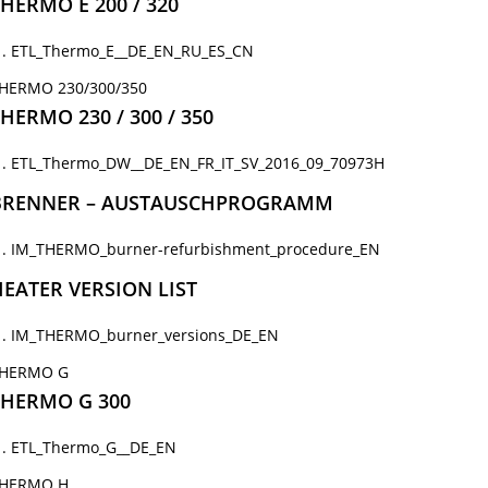
HERMO E 200 / 320
ETL_Thermo_E__DE_EN_RU_ES_CN
HERMO 230/300/350
HERMO 230 / 300 / 350
ETL_Thermo_DW__DE_EN_FR_IT_SV_2016_09_70973H
BRENNER – AUSTAUSCHPROGRAMM
IM_THERMO_burner-refurbishment_procedure_EN
EATER VERSION LIST
IM_THERMO_burner_versions_DE_EN
HERMO G
THERMO G 300
ETL_Thermo_G__DE_EN
HERMO H