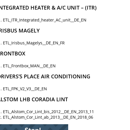
NTEGRATED HEATER & A/C UNIT – (ITR)
ETL_ITR_Integrated_heater_AC_unit__DE_EN
IRISBUS MAGELY
ETL_Irisbus_Magelys__DE_EN_FR
FRONTBOX
ETL_Frontbox_MAN__DE_EN
RIVERS’S PLACE AIR CONDITIONING
ETL_FPK_V2_V3__DE_EN
ALSTOM LHB CORADIA LINT
ETL_Alstom_Cor_Lint_bis_2012__DE_EN_2013_11
ETL_Alstom_Cor_Lint_ab_2013__DE_EN_2018_06