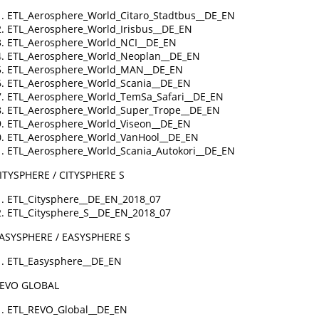
ETL_Aerosphere_World_Citaro_Stadtbus__DE_EN
ETL_Aerosphere_World_Irisbus__DE_EN
ETL_Aerosphere_World_NCI__DE_EN
ETL_Aerosphere_World_Neoplan__DE_EN
ETL_Aerosphere_World_MAN__DE_EN
ETL_Aerosphere_World_Scania__DE_EN
ETL_Aerosphere_World_TemSa_Safari__DE_EN
ETL_Aerosphere_World_Super_Trope__DE_EN
ETL_Aerosphere_World_Viseon__DE_EN
ETL_Aerosphere_World_VanHool__DE_EN
ETL_Aerosphere_World_Scania_Autokori__DE_EN
ITYSPHERE / CITYSPHERE S
ETL_Citysphere__DE_EN_2018_07
ETL_Citysphere_S__DE_EN_2018_07
ASYSPHERE / EASYSPHERE S
ETL_Easysphere__DE_EN
EVO GLOBAL
ETL_REVO_Global__DE_EN