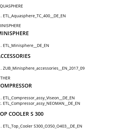
QUASPHERE
ETL_Aquasphere_TC_400__DE_EN
INISPHERE
MINISPHERE
ETL_Minisphere__DE_EN
ACCESSORIES
ZUB_Minisphere_accessories__EN_2017_09
THER
COMPRESSOR
ETL_Compressor_assy_Viseon__DE_EN
ETL_Compressor_assy_NEOMAN__DE_EN
OP COOLER S 300
ETL_Top_Cooler S300_O350_O403__DE_EN