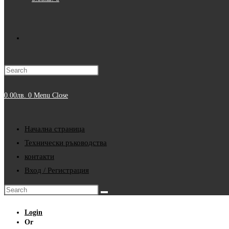
Toggle
website
0.00
лв.
0
Menu
Close
search
Начална страница
Технически ръководства
контакти
Вход / Регистрация
Login
Or