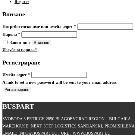
Register
Влизане
Задължително
Потребителско име или имейл адрес
*
Задължително
Парола
*
Запомняне
Влизане
Изгубена парола?
Регистриране
Задължително
Имейл адрес
*
A link to set a new password will be sent to your email address.
Регистриране
BUSPART
SVOBODA 3 PETRICH 2850 BLAGOEVGRAD REGION – BULGARIA
WAREHOUSE: NEXT STEP LOGISTICS SANDANSKI, PROMISHLENA 
EMAIL: INFO@BUSPART.EU / URL : WWW.BUSPART.EU