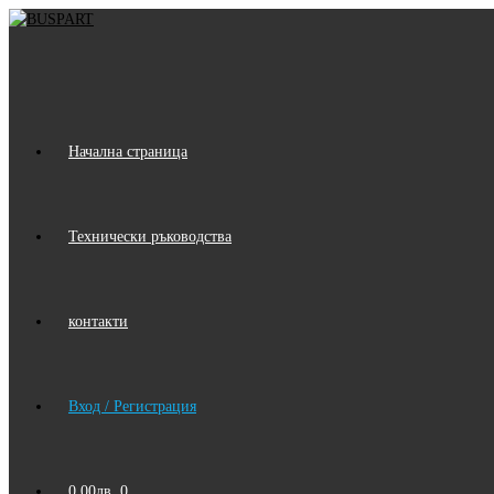
Skip
to
content
Начална страница
Технически ръководства
контакти
Вход / Регистрация
0.00
лв.
0