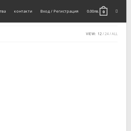
тва
контакти
Вход / Регистрация
0.00
лв.
0
VIEW:
12
24
ALL