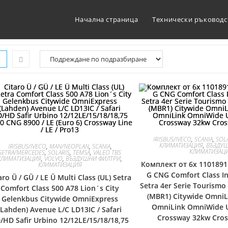
Начална страница
Технически ръководс
IRISBUS/IVECO
,
SCANIA
,
SOL
КЛИМАТИЗАЦИЯ
,
ВЪЗДУ
IRISBUS/IVECO
,
MAN/NEOPLAN
,
SCANIA
,
КЛИМАТИЗАЦ
SETRA/MERCEDES
,
SOLARIS
,
TEMSA
,
VALEO TBS
КЛИМАТИЗАЦИЯ
,
VOLVO
,
ВЪЗДУШНИ ФИЛТРИ
,
Комплект от 6x 1101891
КЛИМАТИЗАЦИЯ
G CNG Comfort Class In
aro Ü / GÜ / LE Ü Multi Class (UL) Setra
Setra 4er Serie Tourismo
Comfort Class 500 A78 Lion´s City
(MBR1) Citywide OmniL
Gelenkbus Citywide OmniExpress
OmniLink OmniWide U
(Lahden) Avenue L/C LD13IC / Safari
Crossway 32kw Cro
/HD Safir Urbino 12/12LE/15/18/18,75