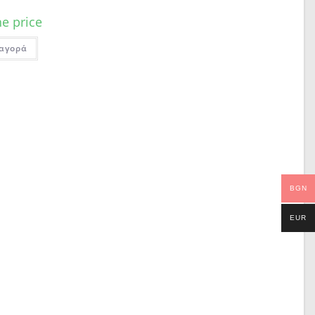
he price
 αγορά
BGN
EUR