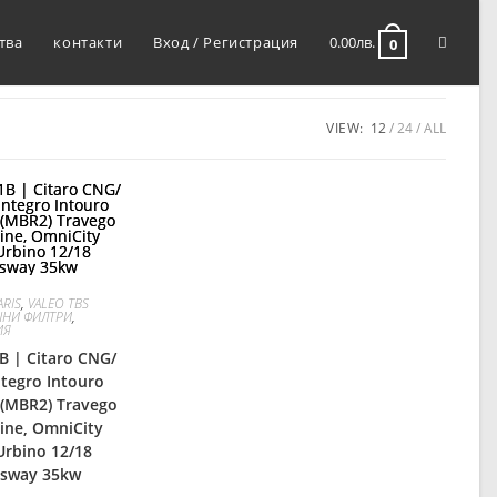
тва
контакти
Вход / Регистрация
0.00
лв.
0
VIEW:
12
24
ALL
ARIS
,
VALEO TBS
ШНИ ФИЛТРИ
,
ИЯ
B | Citaro CNG/
tegro Intouro
 (MBR2) Travego
ine, OmniCity
rbino 12/18
ssway 35kw