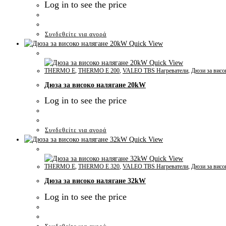
Log in to see the price
Συνδεθείτε για αγορά
Quick View
Quick View
THERMO E
,
THERMO E 200
,
VALEO TBS Нагреватели
,
Дюзи за висо
Дюза за високо налягане 20kW
Log in to see the price
Συνδεθείτε για αγορά
Quick View
Quick View
THERMO E
,
THERMO E 320
,
VALEO TBS Нагреватели
,
Дюзи за висо
Дюза за високо налягане 32kW
Log in to see the price