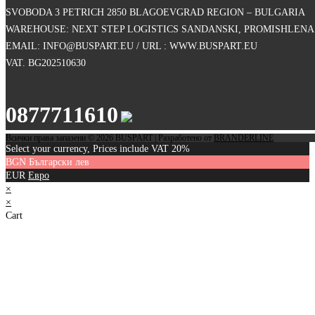
SVOBODA 3 PETRICH 2850 BLAGOEVGRAD REGION – BULGARIA
WAREHOUSE: NEXT STEP LOGISTICS SANDANSKI, PROMISHLENA 
EMAIL: INFO@BUSPART.EU / URL : WWW.BUSPART.EU
VAT. BG202510630
0877711610
Всички права запазени © 2026 BUSPART | Разработено от
BRANDERLINE
Select your currency, Prices include VAT 20%
BGN
Български лев
EUR
Евро
×
×
Cart