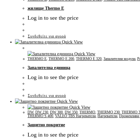
жилище Thermo E
Log in to see the price
Συνδεθείτε για αγορά
Quick View
Quick View
THERMO E
,
THERMO E 200
,
THERMO E 320
,
Запалителни модули
,
Р
Запалителна единица
Log in to see the price
Συνδεθείτε για αγορά
Quick View
Quick View
DW
,
DW 230
,
DW 300
,
DW 350
,
THERMO
,
THERMO 230
,
THERMO 3
THERMO S 400
,
VALEO TBS Нагреватели
,
Нагреватели
,
Променливи 
Защитно покритие
Log in to see the price