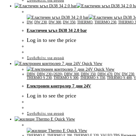
Συνδεθείτε για αγορά
DW
,
DW 230
,
DW 300
,
DW 350
,
THERMO
,
THERMO 230
,
THERMO 3
Еластичен ъгъл Di38 34 2.0 bar
Log in to see the price
Συνδεθείτε για αγορά
Quick View
Quick View
DBW
,
DBW 230 (2020)
,
DBW 300
,
DBW 350
,
DBW 470
,
DW
,
DW 230
,
THERMO S 230
,
THERMO S 300
,
THERMO S 350
,
THERMO S 400
,
V
Електронен контролер 7 дни 24V
Log in to see the price
Συνδεθείτε για αγορά
Quick View
Quick View
THERMO E
,
THERMO E 200
,
THERMO E 320
,
VALEO TBS Нагреват