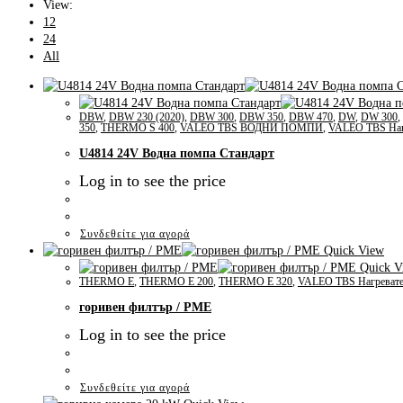
View:
12
24
All
DBW
,
DBW 230 (2020)
,
DBW 300
,
DBW 350
,
DBW 470
,
DW
,
DW 300
,
350
,
THERMO S 400
,
VALEO TBS ВОДНИ ПОМПИ
,
VALEO TBS Наг
U4814 24V Водна помпа Стандарт
Log in to see the price
Συνδεθείτε για αγορά
Quick View
Quick V
THERMO E
,
THERMO E 200
,
THERMO E 320
,
VALEO TBS Нагреват
горивен филтър / PME
Log in to see the price
Συνδεθείτε για αγορά