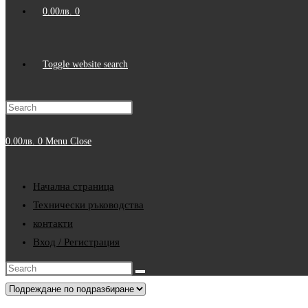
0.00
лв.
0
Toggle website search
0.00
лв.
0
Menu
Close
Начална страница
Технически ръководства
контакти
Вход / Регистрация