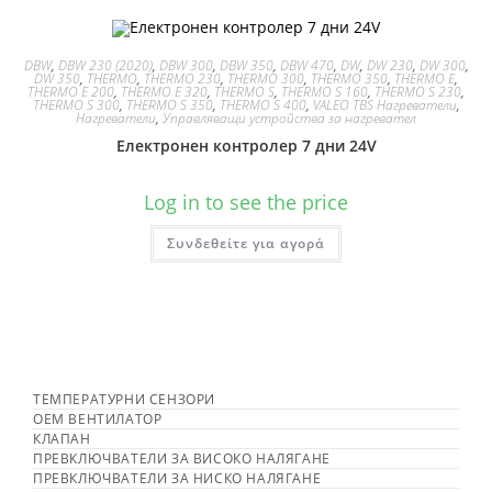
DBW
,
DBW 230 (2020)
,
DBW 300
,
DBW 350
,
DBW 470
,
DW
,
DW 230
,
DW 300
,
DW 350
,
THERMO
,
THERMO 230
,
THERMO 300
,
THERMO 350
,
THERMO E
,
THERMO E 200
,
THERMO E 320
,
THERMO S
,
THERMO S 160
,
THERMO S 230
,
THERMO S 300
,
THERMO S 350
,
THERMO S 400
,
VALEO TBS Нагреватели
,
Нагреватели
,
Управляващи устройства за нагревател
Електронен контролер 7 дни 24V
Log in to see the price
Συνδεθείτε για αγορά
ТЕМПЕРАТУРНИ СЕНЗОРИ
OEM ВЕНТИЛАТОР
КЛАПАН
ПРЕВКЛЮЧВАТЕЛИ ЗА ВИСОКО НАЛЯГАНЕ
ПРЕВКЛЮЧВАТЕЛИ ЗА НИСКО НАЛЯГАНЕ