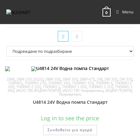
0.00
лв.
Menu
0
DBW
,
DBW 230 (2020)
,
DBW 300
,
DBW 350
,
DBW 470
,
DW
,
DW 300
,
DW 350
,
THERMO
,
THERMO 230
,
THERMO 300
,
THERMO 350
,
THERMO E
,
THERMO E
200
,
THERMO E 320
,
THERMO S
,
THERMO S 300
,
THERMO S 350
,
THERMO S
400
,
VALEO TBS ВОДНИ ПОМПИ
,
VALEO TBS Нагреватели
,
ВОДНИ ПОМПИ
,
Нагреватели
U4814 24V Водна помпа Стандарт
Log in to see the price
Συνδεθείτε για αγορά