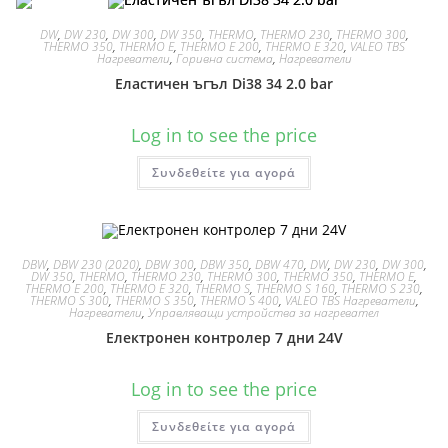
DW
,
DW 230
,
DW 300
,
DW 350
,
THERMO
,
THERMO 230
,
THERMO 300
,
THERMO 350
,
THERMO E
,
THERMO E 200
,
THERMO E 320
,
VALEO TBS
Нагреватели
,
Горивна система
,
Нагреватели
Еластичен ъгъл Di38 34 2.0 bar
Log in to see the price
Συνδεθείτε για αγορά
DBW
,
DBW 230 (2020)
,
DBW 300
,
DBW 350
,
DBW 470
,
DW
,
DW 230
,
DW 300
,
DW 350
,
THERMO
,
THERMO 230
,
THERMO 300
,
THERMO 350
,
THERMO E
,
THERMO E 200
,
THERMO E 320
,
THERMO S
,
THERMO S 160
,
THERMO S 230
,
THERMO S 300
,
THERMO S 350
,
THERMO S 400
,
VALEO TBS Нагреватели
,
Нагреватели
,
Управляващи устройства за нагревател
Електронен контролер 7 дни 24V
Log in to see the price
Συνδεθείτε για αγορά