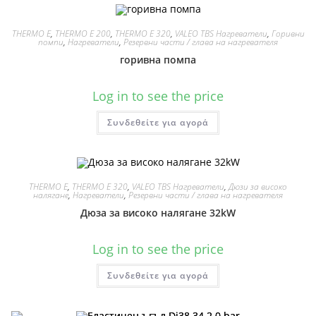
THERMO E
,
THERMO E 200
,
THERMO E 320
,
VALEO TBS Нагреватели
,
Горивни
помпи
,
Нагреватели
,
Резервни части / глава на нагревателя
горивна помпа
Log in to see the price
Συνδεθείτε για αγορά
THERMO E
,
THERMO E 320
,
VALEO TBS Нагреватели
,
Дюзи за високо
налягане
,
Нагреватели
,
Резервни части / глава на нагревателя
Дюза за високо налягане 32kW
Log in to see the price
Συνδεθείτε για αγορά