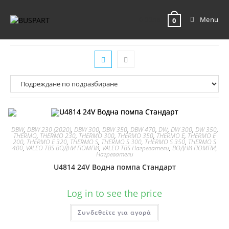
0.00
лв.
Menu
0
DBW
,
DBW 230 (2020)
,
DBW 300
,
DBW 350
,
DBW 470
,
DW
,
DW 300
,
DW 350
,
THERMO
,
THERMO 230
,
THERMO 300
,
THERMO 350
,
THERMO E
,
THERMO E
200
,
THERMO E 320
,
THERMO S
,
THERMO S 300
,
THERMO S 350
,
THERMO S
400
,
VALEO TBS ВОДНИ ПОМПИ
,
VALEO TBS Нагреватели
,
ВОДНИ ПОМПИ
,
Нагреватели
U4814 24V Водна помпа Стандарт
Log in to see the price
Συνδεθείτε για αγορά