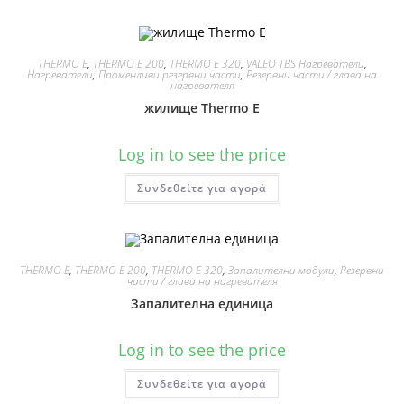
THERMO E
,
THERMO E 200
,
THERMO E 320
,
VALEO TBS Нагреватели
,
Нагреватели
,
Променливи резервни части
,
Резервни части / глава на
нагревателя
жилище Thermo E
Log in to see the price
Συνδεθείτε για αγορά
THERMO E
,
THERMO E 200
,
THERMO E 320
,
Запалителни модули
,
Резервни
части / глава на нагревателя
Запалителна единица
Log in to see the price
Συνδεθείτε για αγορά