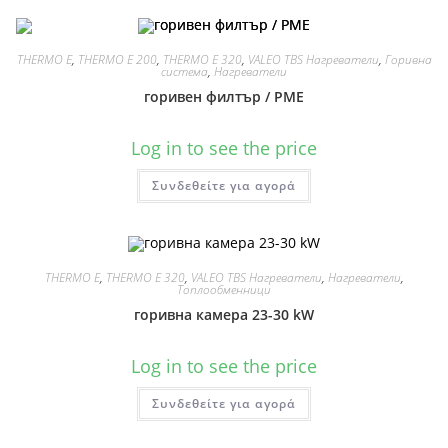
THERMO E
,
THERMO E 200
,
THERMO E 320
,
VALEO TBS Нагреватели
,
Горивна
система
,
Нагреватели
горивен филтър / PME
Log in to see the price
Συνδεθείτε για αγορά
THERMO E
,
THERMO E 320
,
VALEO TBS Нагреватели
,
Нагреватели
,
Топлообменници
горивна камера 23-30 kW
Log in to see the price
Συνδεθείτε για αγορά