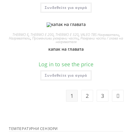
Συνδεθείτε για αγορά
THERMO E
,
THERMO E 200
,
THERMO E 320
,
VALEO TBS Нагреватели
,
Нагреватели
,
Променливи резервни части
,
Резервни части / глава на
нагревателя
капак на главата
Log in to see the price
Συνδεθείτε για αγορά
1
2
3
ТЕМПЕРАТУРНИ СЕНЗОРИ