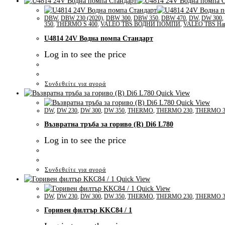
DBW
,
DBW 230 (2020)
,
DBW 300
,
DBW 350
,
DBW 470
,
DW
,
DW 300
,
350
,
THERMO S 400
,
VALEO TBS ВОДНИ ПОМПИ
,
VALEO TBS Наг
U4814 24V Водна помпа Стандарт
Log in to see the price
Συνδεθείτε για αγορά
Quick View
Quick View
DW
,
DW 230
,
DW 300
,
DW 350
,
THERMO
,
THERMO 230
,
THERMO 3
Възвратна тръба за гориво (R) Di6 L780
Log in to see the price
Συνδεθείτε για αγορά
Quick View
Quick View
DW
,
DW 230
,
DW 300
,
DW 350
,
THERMO
,
THERMO 230
,
THERMO 3
Горивен филтър KKC84 / 1