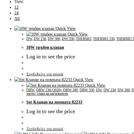
View:
12
24
All
Quick View
Quick View
DW
,
DW 230
,
DW 300
,
DW 350
,
THERMO
,
THERMO 230
,
THERMO 3
10W тръбен клапан
Log in to see the price
Συνδεθείτε για αγορά
Quick View
Quick View
DBW
,
DBW 230 (2020)
,
DBW 300
,
DBW 350
,
DW
,
DW 230
,
DW 300
,
D
части / глава на нагревателя
Set Клапан на помпата 82233
Log in to see the price
Συνδεθείτε για αγορά