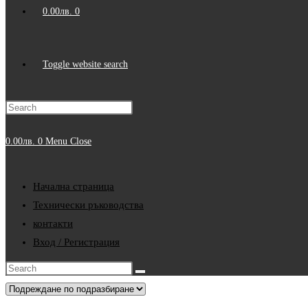
0.00
лв.
0
Toggle website search
0.00
лв.
0
Menu
Close
Начална страница
Технически ръководства
контакти
Вход / Регистрация