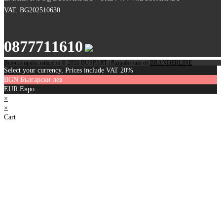
VAT. BG202510630
0877711610
Всички права запазени © 2026 BUSPART | Разработено от
BRANDERLINE
Select your currency, Prices include VAT 20%
BGN
Български лев
EUR
Евро
×
×
Cart