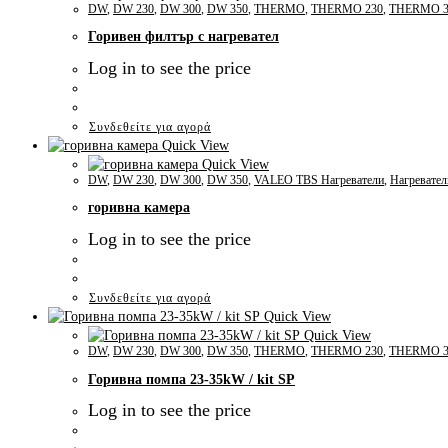
DW
,
DW 230
,
DW 300
,
DW 350
,
THERMO
,
THERMO 230
,
THERMO 3
Горивен филтър с нагревател
Log in to see the price
Συνδεθείτε για αγορά
Quick View
Quick View
DW
,
DW 230
,
DW 300
,
DW 350
,
VALEO TBS Нагреватели
,
Нагревател
горивна камера
Log in to see the price
Συνδεθείτε για αγορά
Quick View
Quick View
DW
,
DW 230
,
DW 300
,
DW 350
,
THERMO
,
THERMO 230
,
THERMO 3
Горивна помпа 23-35kW / kit SP
Log in to see the price