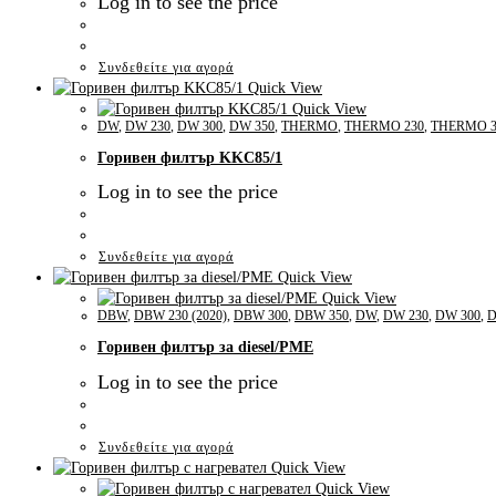
Log in to see the price
Συνδεθείτε για αγορά
Quick View
Quick View
DW
,
DW 230
,
DW 300
,
DW 350
,
THERMO
,
THERMO 230
,
THERMO 3
Горивен филтър KKC85/1
Log in to see the price
Συνδεθείτε για αγορά
Quick View
Quick View
DBW
,
DBW 230 (2020)
,
DBW 300
,
DBW 350
,
DW
,
DW 230
,
DW 300
,
D
Горивен филтър за diesel/PME
Log in to see the price
Συνδεθείτε για αγορά
Quick View
Quick View