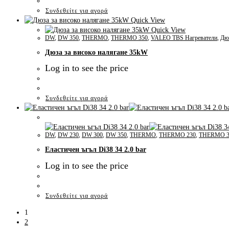
Συνδεθείτε για αγορά
Quick View
Quick View
DW
,
DW 350
,
THERMO
,
THERMO 350
,
VALEO TBS Нагреватели
,
Дюз
Дюза за високо налягане 35kW
Log in to see the price
Συνδεθείτε για αγορά
DW
,
DW 230
,
DW 300
,
DW 350
,
THERMO
,
THERMO 230
,
THERMO 3
Еластичен ъгъл Di38 34 2.0 bar
Log in to see the price
Συνδεθείτε για αγορά
1
2