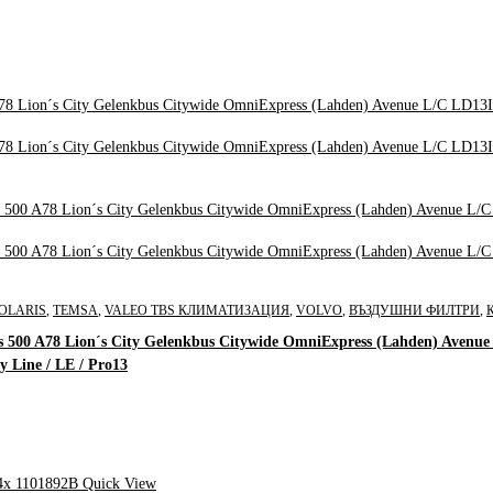
OLARIS
,
TEMSA
,
VALEO TBS КЛИМАТИЗАЦИЯ
,
VOLVO
,
ВЪЗДУШНИ ФИЛТРИ
,
ss 500 A78 Lion´s City Gelenkbus Citywide OmniExpress (Lahden) Avenu
y Line / LE / Pro13
Quick View