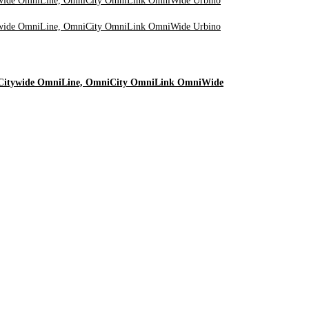
1) Citywide OmniLine, OmniCity OmniLink OmniWide