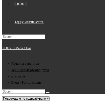
0.00
лв.
0
Toggle website search
0.00
лв.
0
Menu
Close
Начална страница
Технически ръководства
контакти
Вход / Регистрация