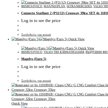
IRISBUS/IVECO
,
MAN/NEOPLAN
,
SETRA/MERCEDES
,
VALEO T
Connecto Starliner 2 (P11/12) Crossway 39kw SET 4x 1101
Log in to see the price
Συνδεθείτε για αγορά
Quick View
Quick View
IRISBUS/IVECO
,
VALEO TBS КЛИМАТИЗАЦИЯ
,
ВЪЗДУШНИ ФИ
Magelys (Euro 5)
Log in to see the price
Συνδεθείτε για αγορά
Quick View