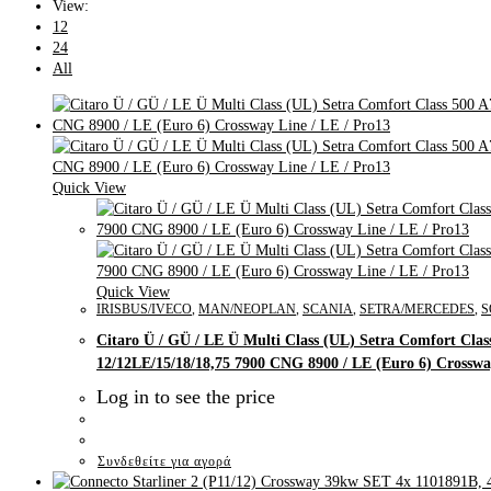
View:
12
24
All
Quick View
Quick View
IRISBUS/IVECO
,
MAN/NEOPLAN
,
SCANIA
,
SETRA/MERCEDES
,
S
Citaro Ü / GÜ / LE Ü Multi Class (UL) Setra Comfort Cla
12/12LE/15/18/18,75 7900 CNG 8900 / LE (Euro 6) Crosswa
Log in to see the price
Συνδεθείτε για αγορά