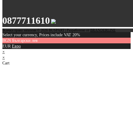
0877711610
Всички права запазени © 2026 BUSPART | Разработено от
BRANDERLINE
Select your currency, Prices include VAT 20%
BGN
Български лев
EUR
Евро
×
×
Cart