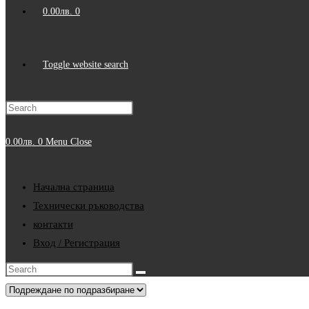
0.00
лв.
0
Toggle website search
0.00
лв.
0
Menu
Close
Начална страница
Технически ръководства
контакти
Вход / Регистрация