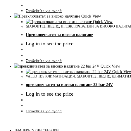
Συνδεθείτε για αγορά
Quick View
Quick View
ΔΙΑΚΟΠΤΕΣ ΠΙΕΣΗΣ
,
ПРЕВКЛЮЧВАТЕЛИ ЗА ВИСОКО НАЛЯГА
Превключвател за високо налягане
Log in to see the price
Συνδεθείτε για αγορά
Quick View
Quick Vie
VALEO TBS КЛИМАТИЗАЦИЯ
,
ΔΙΑΚΟΠΤΕΣ ΠΙΕΣΗΣ
,
КЛИМАТИ
превключвател за високо налягане 22 bar 24V
Log in to see the price
Συνδεθείτε για αγορά
ТЕМПЕРАТУРНИ СЕНЗОРИ