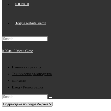
0.00
лв.
0
Toggle website search
0.00
лв.
0
Menu
Close
Начална страница
Технически ръководства
контакти
Вход / Регистрация