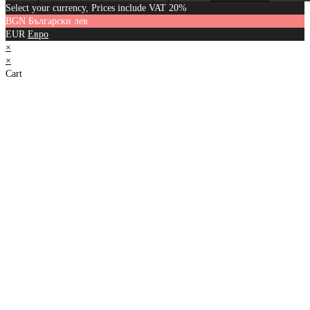
Select your currency, Prices include VAT 20%
BGN
Български лев
EUR
Евро
×
×
Cart