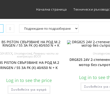
Начална страница
Технически ръководс
GEA BOCK
,
Uncategorized
,
Резервни части за
Uncategorize
компресори BOCK
DRG825 24V 2-степене
BS PISTON СВЪРЗВАНЕ НА РОД М.2
мотор без съпро
RINGEN / 55 ЗА FK (X) 40/650 N + K
Log in to see t
Log in to see the price
Συνδεθείτε για
Συνδεθείτε για αγορά