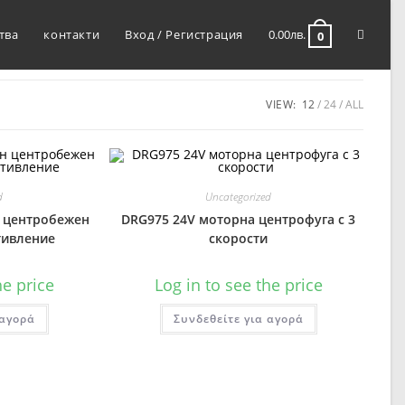
тва
контакти
Вход / Регистрация
0.00
лв.
0
VIEW:
12
24
ALL
d
Uncategorized
н центробежен
DRG975 24V моторна центрофуга с 3
тивление
скорости
he price
Log in to see the price
 αγορά
Συνδεθείτε για αγορά